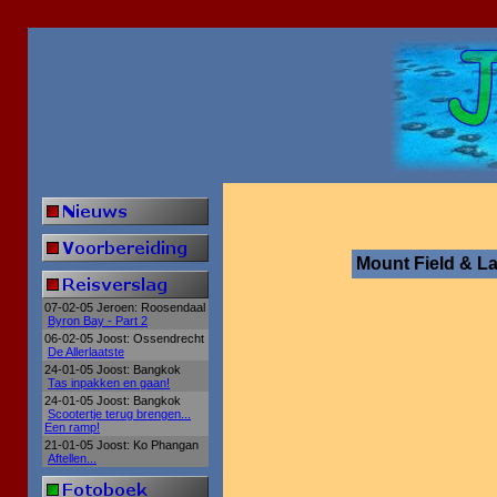
Mount Field & La
07-02-05 Jeroen: Roosendaal
Byron Bay - Part 2
06-02-05 Joost: Ossendrecht
De Allerlaatste
24-01-05 Joost: Bangkok
Tas inpakken en gaan!
24-01-05 Joost: Bangkok
Scootertje terug brengen...
Een ramp!
21-01-05 Joost: Ko Phangan
Aftellen...