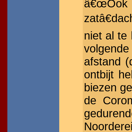
â€œOok 
zatâ€dac
niet al t
volgende
afstand (
ontbijt h
biezen ge
de Corom
geduren
Noorder