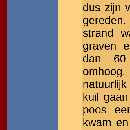
dus zijn
gereden.
strand w
graven 
dan 60
omhoog
natuurlij
kuil gaan
poos ee
kwam en 