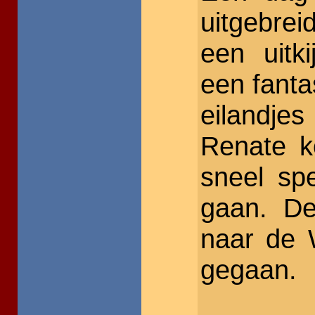
uitgebrei
een uitk
een fantas
eilandje
Renate k
sneel sp
gaan. De
naar de 
gegaan.