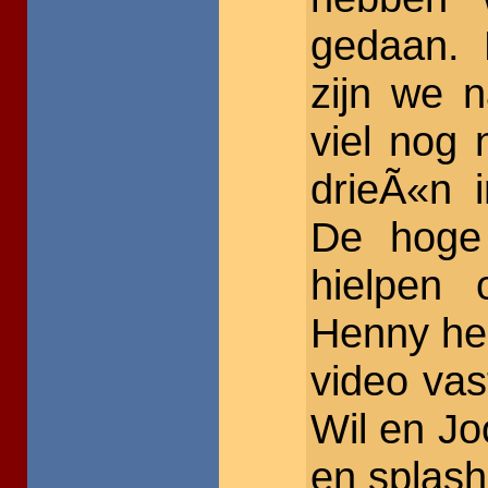
gedaan. 
zijn we 
viel nog
drieÃ«n 
De hoge 
hielpen
Henny he
video vas
Wil en Jo
en splash!