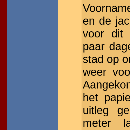
Voorname
en de jac
voor di
paar dag
stad op o
weer voo
Aangeko
het papi
uitleg g
meter l