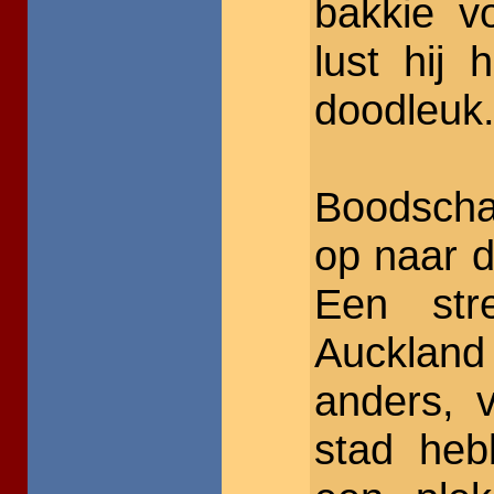
bakkie v
lust hij 
doodleuk
Boodscha
op naar 
Een str
Auckland
anders, v
stad heb