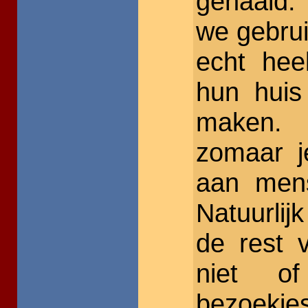
gehaald.
we gebrui
echt hee
hun huis
maken. 
zomaar j
aan mens
Natuurlij
de rest 
niet o
bezoekje