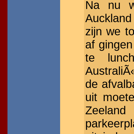
Na nu we
Aucklan
zijn we 
af gingen
te lunc
AustraliÃ
de afvalb
uit moet
Zeela
parkeerp