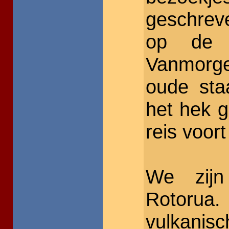
geschrev
op de t
Vanmorge
oude sta
het hek 
reis voort
We zij
Rotorua.
vulkanisc