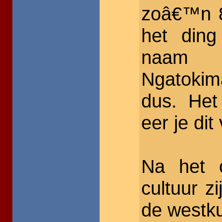
zoâ€™n 8
het ding
naam 
Ngatokim
dus. Het
eer je dit
Na het 
cultuur z
de westk