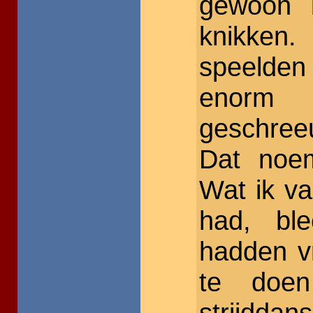
gewoon b
knikke
speelden 
enorm 
geschree
Dat noem
Wat ik va
had, bl
hadden vr
te doe
strijdd