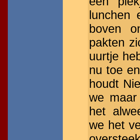
een ple
lunchen 
boven on
pakten z
uurtje he
nu toe en
houdt Ni
we maar 
het alwe
we het v
oversteek