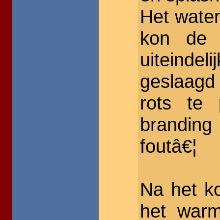
Het wate
kon de 
uiteinde
geslaagd
rots te 
branding 
foutâ€¦
Na het k
het war