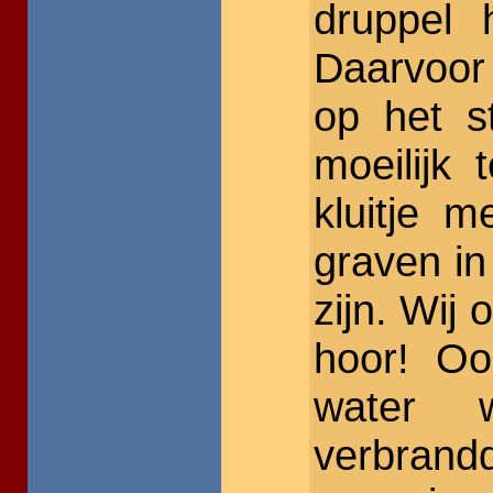
druppel 
Daarvoor
op het s
moeilijk
kluitje m
graven in
zijn. Wij 
hoor! Oo
water 
verbrand