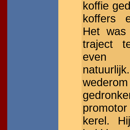
koffie ge
koffers 
Het was 
traject 
even b
natuurl
wedero
gedronk
promotor
kerel. H