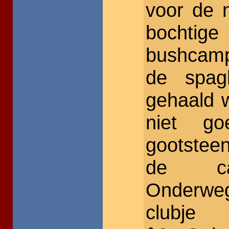
voor de 
bochtig
bushcamp
de spag
gehaald 
niet g
gootstee
de cam
Onderweg
clubje 