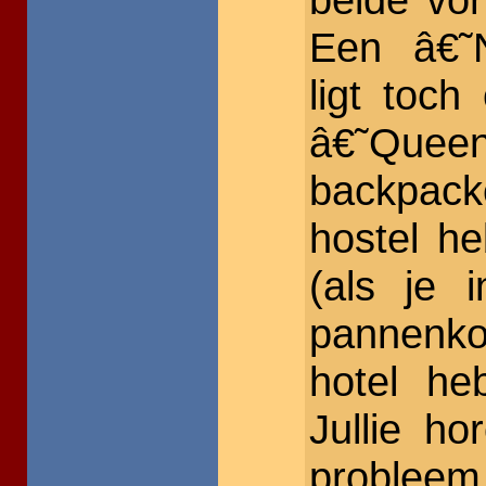
Een â€˜N
ligt toc
â€˜Q
backpac
hostel h
(als je 
pannenkoe
hotel he
Jullie h
proble