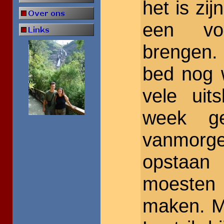
het is zi
een vol
brengen. 
bed nog w
vele uit
week g
vanmor
opstaa
moeste
maken. M