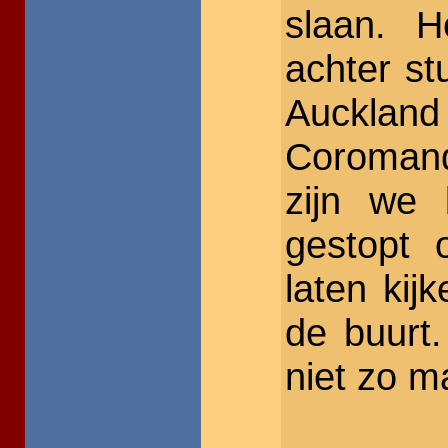
slaan. 
achter st
Aucklan
Coromande
zijn we 
gestopt 
laten kij
de buurt.
niet zo m