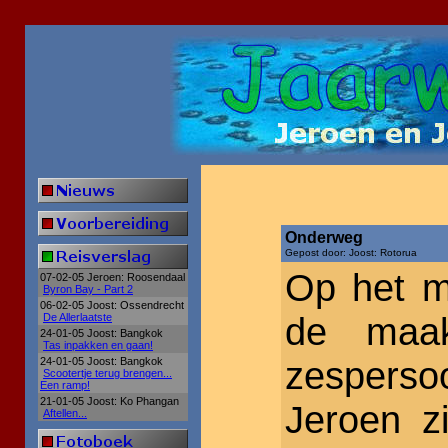
Onderweg
Gepost door: Joost: Rotorua
Op het m
07-02-05 Jeroen: Roosendaal
Byron Bay - Part 2
06-02-05 Joost: Ossendrecht
de maak
De Allerlaatste
24-01-05 Joost: Bangkok
Tas inpakken en gaan!
zespers
24-01-05 Joost: Bangkok
Scootertje terug brengen...
Een ramp!
21-01-05 Joost: Ko Phangan
Jeroen z
Aftellen...