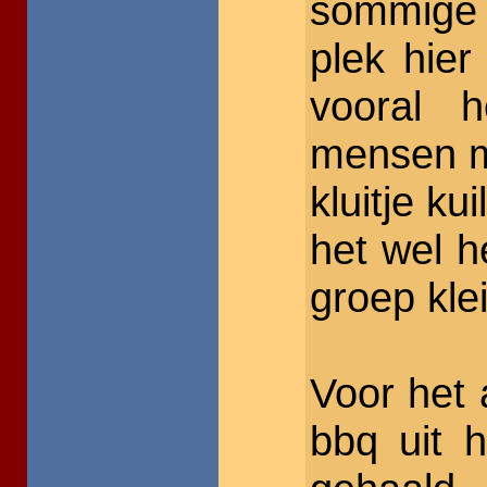
sommige 
plek hie
vooral h
mensen m
kluitje k
het wel h
groep kle
Voor het
bbq uit 