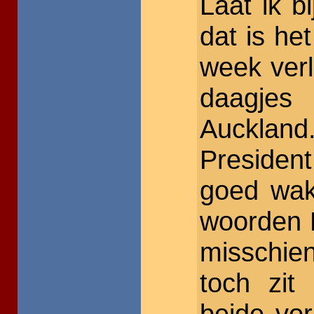
Laat ik b
dat is het
week ver
daagjes 
Auckland
Presiden
goed wak
woorden H
misschie
toch zit
beide vo