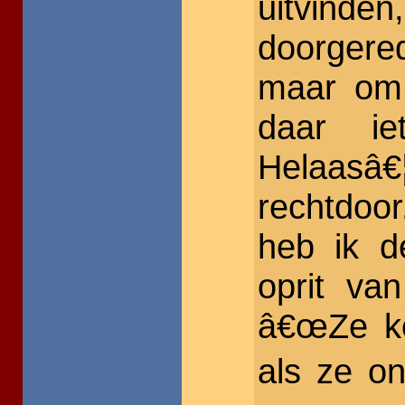
uitvin
doorgered
maar om
daar i
Helaas
rechtdoo
heb ik 
oprit va
â€œZe k
als ze on