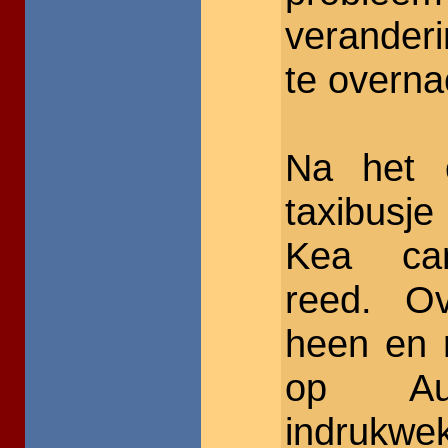
verander
te overna
Na het 
taxibusje
Kea cam
reed. O
heen en n
op Au
indruk