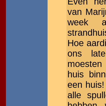
Even her
van Mari
week a
strandhui
Hoe aardi
ons la
moesten
huis bin
een huis
alle spu
hebben 