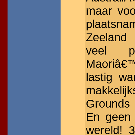
maar voor
plaatsn
Zeeland 
veel p
Maoriâ€™
lastig wa
makkelij
Grounds 
En geen k
wereld! 