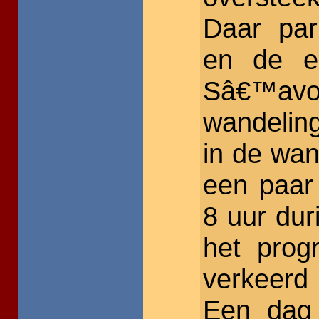
Daar pa
en de ee
Sâ€™a
wandelin
in de wa
een paar
8 uur dur
het prog
verkeerd
Een dag 