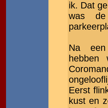
ik. Dat ge
was de
parkeerpl
Na een 
hebben 
Coroma
ongeloofl
Eerst fli
kust en 