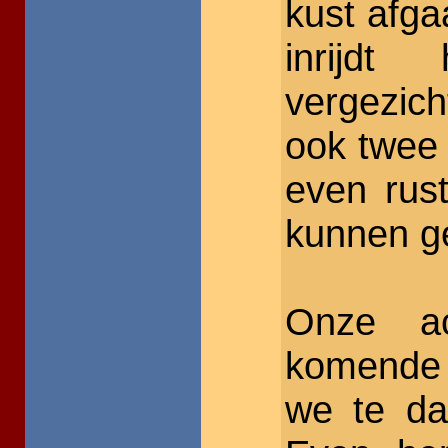
kust afg
inrijdt
vergezic
ook twee 
even rus
kunnen ge
Onze a
komende
we te da