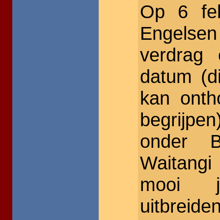
Op 6 fe
Engelse
verdrag 
datum (di
kan ontho
begrijpe
onder B
Waitangi
mooi je
uitbreid