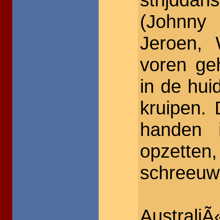
(Johnn
Jeroen, 
voren ge
in de hui
kruipen. 
handen 
opzette
schreeuwe
Australi