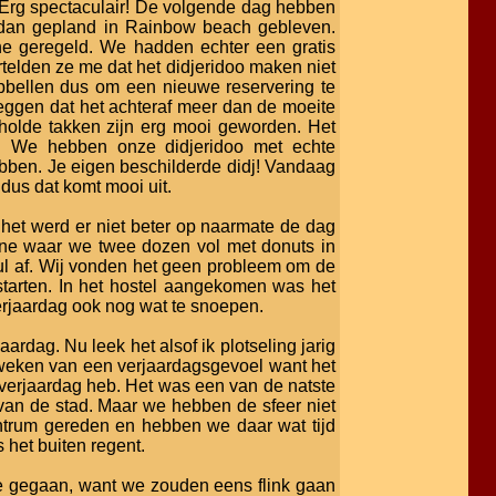
 Erg spectaculair! De volgende dag hebben
 dan gepland in Rainbow beach gebleven.
bane geregeld. We hadden echter een gratis
telden ze me dat het didjeridoo maken niet
opbellen dus om een nieuwe reservering te
zeggen dat het achteraf meer dan de moeite
holde takken zijn erg mooi geworden. Het
. We hebben onze didjeridoo met echte
ebben. Je eigen beschilderde didj! Vandaag
dus dat komt mooi uit.
het werd er niet beter op naarmate de dag
ane waar we twee dozen vol met donuts in
ul af. Wij vonden het geen probleem om de
 starten. In het hostel aangekomen was het
rjaardag ook nog wat te snoepen.
ardag. Nu leek het alsof ik plotseling jarig
weken van een verjaardagsgevoel want het
n verjaardag heb. Het was een van de natste
 van de stad. Maar we hebben de sfeer niet
ntrum gereden en hebben we daar wat tijd
 het buiten regent.
 gegaan, want we zouden eens flink gaan