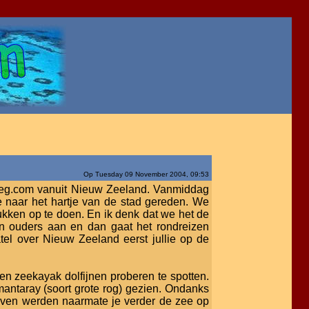
Op Tuesday 09 November 2004, 09:53
rweg.com vanuit Nieuw Zeeland. Vanmiddag
e naar het hartje van de stad gereden. We
ukken op te doen. En ik denk dat we het de
 ouders aan en dan gaat het rondreizen
atel over Nieuw Zeeland eerst jullie op de
en zeekayak dolfijnen proberen te spotten.
antaray (soort grote rog) gezien. Ondanks
olven werden naarmate je verder de zee op