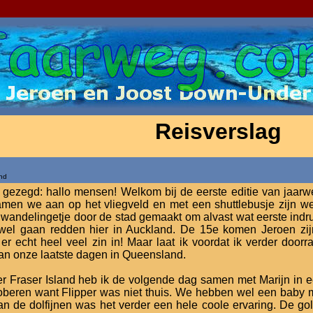
Reisverslag
and
s gezegd: hallo mensen! Welkom bij de eerste editie van jaa
amen we aan op het vliegveld en met een shuttlebusje zijn w
wandelingetje door de stad gemaakt om alvast wat eerste indr
el gaan redden hier in Auckland. De 15e komen Jeroen zijn
er echt heel veel zin in! Maar laat ik voordat ik verder doorr
an onze laatste dagen in Queensland.
r Fraser Island heb ik de volgende dag samen met Marijn in e
oberen want Flipper was niet thuis. We hebben wel een baby m
an de dolfijnen was het verder een hele coole ervaring. De g