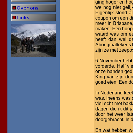
ging hoger en hog
we nog niet geli
Eigenlijk stond a
coupon om een did
meer in Brisbane
maken. Een hoop g
waard was om een
heeft dan wel d
Aboriginaltekens 
zijn ze met zeepo
6 November hebbe
vorderde. Half v
onze handen gedru
King van zijn don
goed eten. Een d
In Nederland keek 
was. Ineens was 
viel echt met bak
dagen die ik dit 
door het weer la
doorgebracht. In d
En wat hebben we