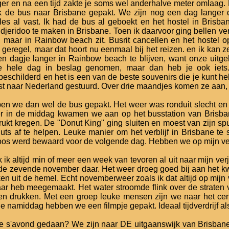
er en na een tijd zakte je soms wel anderhalve meter omlaag.
jk de bus naar Brisbane gepakt. We zijn nog een dag langer
lles al vast. Ik had de bus al geboekt en het hostel in Bris
jeridoo te maken in Brisbane. Toen ik daarvoor ging bellen ver
, maar in Rainbow beach zit. Busrit cancellen en het hostel 
eregel, maar dat hoort nu eenmaal bij het reizen. en ik kan 
 dagje langer in Rainbow beach te blijven, want onze uitge
e hele dag in beslag genomen, maar dan heb je ook iets
beschilderd en het is een van de beste souvenirs die je kunt h
st naar Nederland gestuurd. Over drie maandjes komen ze aan, 
n we dan wel de bus gepakt. Het weer was ronduit slecht en 
ier in de middag kwamen we aan op het busstation van Brisb
kt kregen. De "Donut King" ging sluiten en moest van zijn sp
uts af te helpen. Leuke manier om het verblijf in Brisbane te
oos werd bewaard voor de volgende dag. Hebben we op mijn ve
ik altijd min of meer een week van tevoren al uit naar mijn verja
de zevende november daar. Het weer droeg goed bij aan het k
ken uit de hemel. Echt novemberweer zoals ik dat altijd op mij
jaar heb meegemaakt. Het water stroomde flink over de straten
ten drukken. Met een groep leuke mensen zijn we naar het ce
e namiddag hebben we een filmpje gepakt. Ideaal tijdverdrijf als
 s'avond gedaan? We zijn naar DE uitgaanswijk van Brisbane