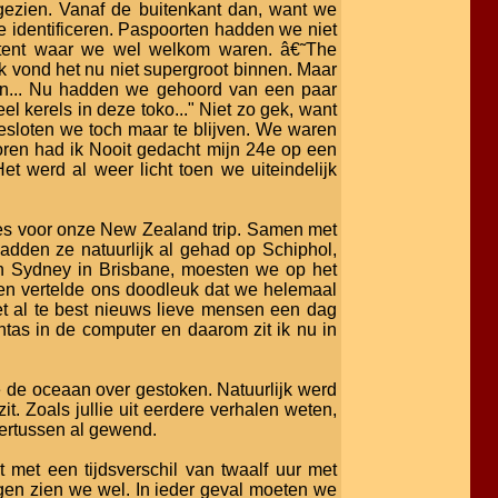
gezien. Vanaf de buitenkant dan, want we
e identificeren. Paspoorten hadden we niet
 tent waar we wel welkom waren. â€˜The
ik vond het nu niet supergroot binnen. Maar
innen... Nu hadden we gehoord van een paar
 kerels in deze toko..." Niet zo gek, want
esloten we toch maar te blijven. We waren
oren had ik Nooit gedacht mijn 24e op een
et werd al weer licht toen we uiteindelijk
tjes voor onze New Zealand trip. Samen met
adden ze natuurlijk al gehad op Schiphol,
n Sydney in Brisbane, moesten we op het
 Men vertelde ons doodleuk dat we helemaal
iet al te best nieuws lieve mensen een dag
ntas in de computer en daarom zit ik nu in
e de oceaan over gestoken. Natuurlijk werd
it. Zoals jullie uit eerdere verhalen weten,
dertussen al gewend.
met een tijdsverschil van twaalf uur met
en zien we wel. In ieder geval moeten we