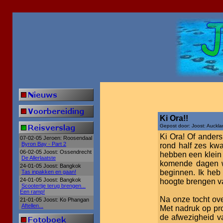
Ki Ora!!
Gepost door: Joost: Auckl
Ki Ora! Of ander
07-02-05 Jeroen: Roosendaal
Byron Bay - Part 2
rond half zes kw
06-02-05 Joost: Ossendrecht
hebben een klein 
De Allerlaatste
komende dagen w
24-01-05 Joost: Bangkok
beginnen. Ik heb 
Tas inpakken en gaan!
24-01-05 Joost: Bangkok
hoogte brengen v
Scootertje terug brengen...
Een ramp!
Na onze tocht ove
21-01-05 Joost: Ko Phangan
Aftellen...
Met nadruk op pr
de afwezigheid v