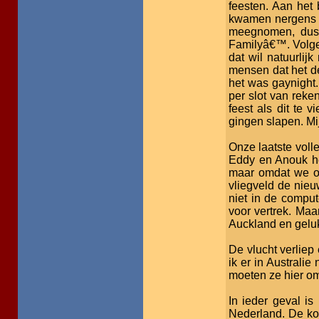
feesten. Aan het
kwamen nergens in
meegnomen, dus 
Familyâ€™. Volgen
dat wil natuurlij
mensen dat het de
het was gaynight
per slot van reke
feest als dit te 
gingen slapen. Mi
Onze laatste voll
Eddy en Anouk he
maar omdat we on
vliegveld de nieu
niet in de comput
voor vertrek. Maa
Auckland en gelukk
De vlucht verliep
ik er in Australie
moeten ze hier om
In ieder geval i
Nederland. De ko