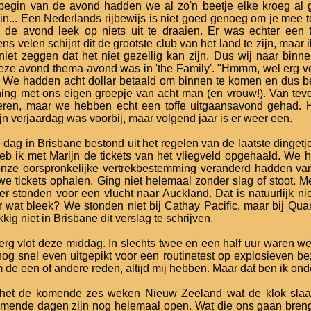
 begin van de avond hadden we al zo'n beetje elke kroeg al 
... Een Nederlands rijbewijs is niet goed genoeg om je mee t
de avond leek op niets uit te draaien. Er was echter een
s velen schijnt dit de grootste club van het land te zijn, maar 
k niet zeggen dat het niet gezellig kan zijn. Dus wij naar b
ze avond thema-avond was in 'the Family'. "Hmmm, wel erg veel
. We hadden acht dollar betaald om binnen te komen en dus b
ning met ons eigen groepje van acht man (en vrouw!). Van tev
vieren, maar we hebben echt een toffe uitgaansavond gehad. H
jn verjaardag was voorbij, maar volgend jaar is er weer een.
e dag in Brisbane bestond uit het regelen van de laatste dinge
b ik met Marijn de tickets van het vliegveld opgehaald. We h
ze oorspronkelijke vertrekbestemming veranderd hadden va
we tickets ophalen. Ging niet helemaal zonder slag of stoot.
er stonden voor een vlucht naar Auckland. Dat is natuurlijk n
r wat bleek? We stonden niet bij Cathay Pacific, maar bij Qua
ig niet in Brisbane dit verslag te schrijven.
 erg vlot deze middag. In slechts twee en een half uur waren w
 nog snel even uitgepikt voor een routinetest op explosieven bez
 de een of andere reden, altijd mij hebben. Maar dat ben ik on
s het de komende zes weken Nieuw Zeeland wat de klok slaat 
mende dagen zijn nog helemaal open. Wat die ons gaan breng