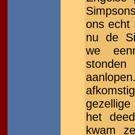
Simpsons
ons echt 
nu de Si
we eenm
stonde
aanlop
afkomst
gezellig
het dee
kwam ze