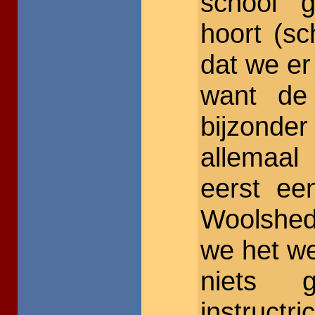
school g
hoort (sc
dat we er
want de 
bijzonde
allemaal
eerst een
Woolshed
we het w
niets 
instruc