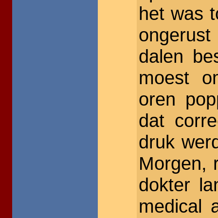
het was t
ongerust
dalen bes
moest o
oren popp
dat corr
druk werd
Morgen, 
dokter l
medical 