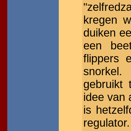
"zelfred
kregen w
duiken ee
een bee
flippers
snorkel.
gebruikt 
idee van
is hetze
regulator.