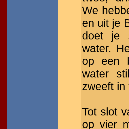
We hebben
en uit je 
doet je 
water. H
op een b
water st
zweeft in 
Tot slot 
op vier 