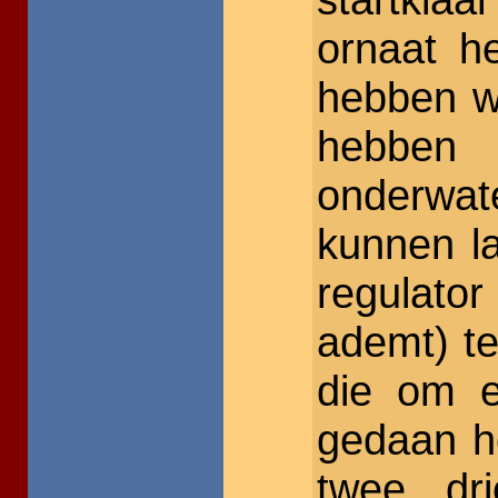
ornaat h
hebben w
hebbe
onderwat
kunnen l
regulato
ademt) te
die om e
gedaan h
twee, dr