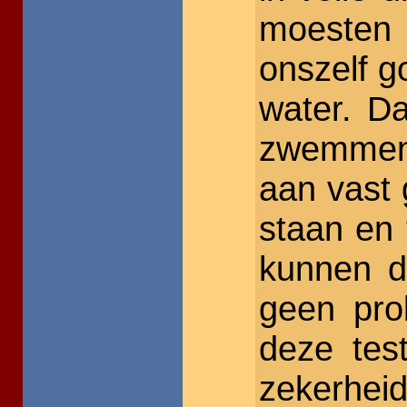
moesten
onszelf g
water. D
zwemmen 
aan vast 
staan en 
kunnen d
geen pro
deze tes
zekerhei