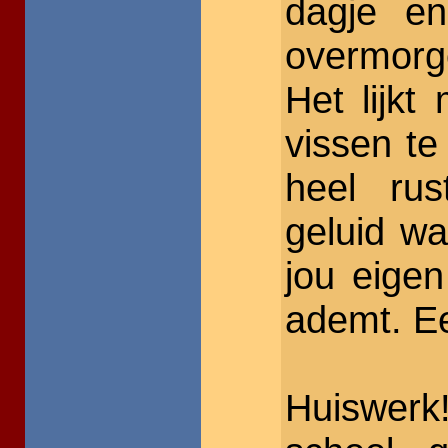
dagje en
overmorg
Het lijk
vissen t
heel rus
geluid wa
jou eigen
ademt. Ee
Huiswerk