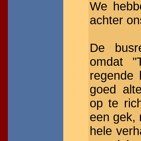
We hebbe
achter on
De busre
omdat "T
regende 
goed alt
op te ric
een gek,
hele verh