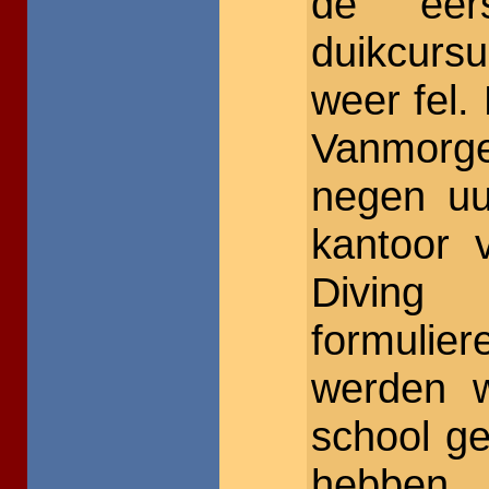
de eer
duikcurs
weer fel.
Vanmor
negen uu
kantoor 
Diving
formuli
werden 
school ge
hebben