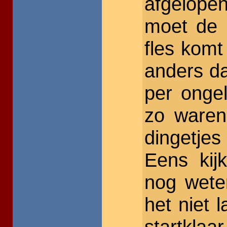
afgelope
moet de g
fles komt
anders da
per ongel
zo waren
dingetjes
Eens kij
nog wete
het niet 
startkla