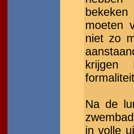
bekeken
moeten v
niet zo m
aanstaa
krijgen
formalitei
Na de lu
zwembad i
in volle u