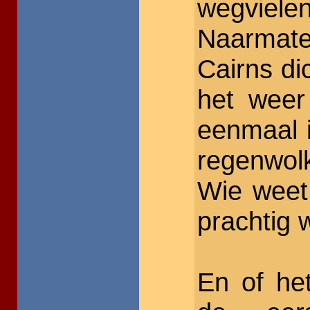
wegvielen
Naarmat
Cairns di
het weer
eenmaal i
regenwol
Wie weet
prachtig 
En of he