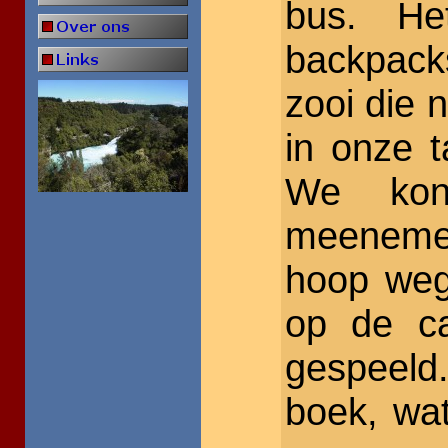
bus. He
backpack
zooi die 
in onze 
We kon
meenemen
hoop weg
op de ca
gespeeld
boek, wa