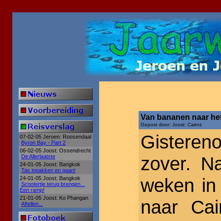
Van bananen naar h
Gepost door: Joost: Cairns
Gistere
07-02-05 Jeroen: Roosendaal
Byron Bay - Part 2
06-02-05 Joost: Ossendrecht
zover. N
De Allerlaatste
24-01-05 Joost: Bangkok
Tas inpakken en gaan!
weken in
24-01-05 Joost: Bangkok
Scootertje terug brengen...
Een ramp!
21-01-05 Joost: Ko Phangan
naar Cai
Aftellen...