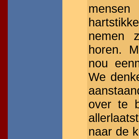
mensen
hartstikk
nemen z
horen. M
nou eenm
We denke
aanstaan
over te b
allerlaat
naar de k