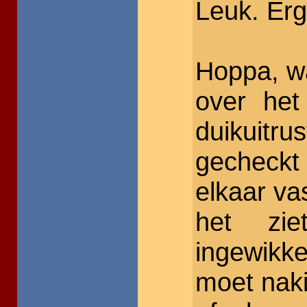
Leuk. Erg
Hoppa, wa
over het
duikuitru
gecheckt
elkaar v
het zi
ingewikk
moet nakij