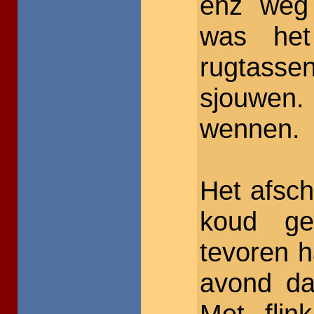
enz weg
was he
rugtasse
sjouwe
wennen.
Het afsch
koud ge
tevoren 
avond da
Met fli