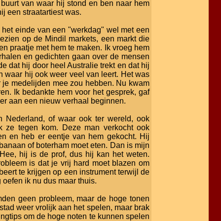
e buurt van waar hij stond en ben naar hem
ij een straatartiest was.
an het einde van een "werkdag" wel met een
ezien op de Mindil markets, een markt die
en praatje met hem te maken. Ik vroeg hem
n verhalen en gedichten gaan over de mensen
 dat hij door heel Australie trekt en dat hij
n waar hij ook weer veel van leert. Het was
aar je medelijden mee zou hebben. Nu kwam
oren. Ik bedankte hem voor het gesprek, gaf
er aan een nieuw verhaal beginnen.
in Nederland, of waar ook ter wereld, ook
als ik ze tegen kom. Deze man verkocht ook
doen en heb er eentje van hem gekocht. Hij
n banaan of boterham moet eten. Dan is mijn
Hee, hij is de prof, dus hij kan het weten.
obleem is dat je vrij hard moet blazen om
obeert te krijgen op een instrument terwijl de
g oefen ik nu dus maar thuis.
rmden geen probleem, maar de hoge tonen
 stad weer vrolijk aan het spelen, maar brak
alingtips om de hoge noten te kunnen spelen