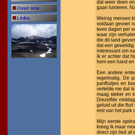
dat weer doen en 
gaan luisteren. Na
Weinig mensen ble
voldaan gevoel n
twee dagen per w
waar zijn verhale
die dit land gevor
dat een geweldig 
interessant om n
ik er achter dat 
hem een hand en 
Een andere entert
regelmatig. De pa
panfluitjes en bo
vertelde me dat i
maag steker en ka
Diezelfde middag
geluid uit die flui
rest van het park 
Mijn eerste opdr
kreeg ik maar moei
direct zijn lied 