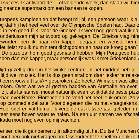
 succes. Ik antwoordde: "Tot volgende week, dan staan wij hie
ng naar de supermarkt om een banaan te kopen.
uropees kampioen en dat brengt mij bij een persoon waar ik a
g dat hij het heel veel over de Olympische Spelen had. Daar zat
 in een goed E.K. voor de Grieken. Ik weet nog goed wat ik da
 ondertussen mijn antwoord op gekregen. De Griekse vlag hin
eworden ben ik naar m'n kapper gegaan en wenste hem van
et liefst zou ik nu m'n tent dichtgooien en naar de kroeg gaan" zei
. De ouzo zal hem goed gesmaakt hebben. Mijn Portugese huisb
bben dan m'n kapper, maar persoonlijk was ik met Griekenland we
tijd gezellig druk in het winkelcentrum. In het midden heb je 
altijd wel muziek. Het is dus geen straf om daar lekker te rel
 een vrouw uit ItaliÃ« gesproken. Ze heette Wilma en was afko
oken. Over wat we al gezien hadden van Australie en over he
zij, als Italiaanse, moest natuurlijk even kwijt dat de beste pizza
ad over Rome, Florence en ze vond het heel leuk om mij zo vol 
p commedia del arte. Voor diegenen die nu met vraagtekens zi
Heel snel en vol humor. Ik vertelde dat ik twee jaar geleden i
eer eens boven water te halen. Na een uur namen we afscheid. 
akadu moet nog even op mij wachten.
ensen die ik ga noemen zijn afkomstig uit het Duitse Munchen G
 moet hen ook niet vragen om Ossendrecht te spellen denk ik. H