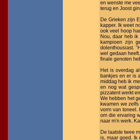
en wenste me veel
terug en Joost gi
De Grieken zijn E
kapper. Ik weet no
ook veel hoop had
Nou, daar heb ik
kampioen zijn g
dolenthousiast. "H
wel gedaan heeft
finale genoten he
Het is overdag al
bankjes en er is 
middag heb ik met
en nog wat gespr
pizzatent werkt en 
We hebben het geh
kwamen we zelfs o
vorm van toneel. 
om die ervaring w
naar m'n werk. K
De laatste twee m
is, maar goed. Ik