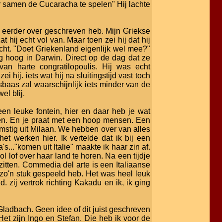
r samen de Cucaracha te spelen" Hij lachte
l eerder over geschreven heb. Mijn Griekse
 hij echt vol van. Maar toen zei hij dat hij
cht. "Doet Griekenland eigenlijk wel mee?"
g hoog in Darwin. Direct op de dag dat ze
 harte congratilopoulis. Hij was echt
 hij. iets wat hij na sluitingstijd vast toch
aas zal waarschijnlijk iets minder van de
l blij.
een leuke fontein, hier en daar heb je wat
axen. En je praat met een hoop mensen. Een
mstig uit Milaan. We hebben over van alles
t werken hier. Ik vertelde dat ik bij een
's..."komen uit Italie" maakte ik haar zin af.
lof over haar land te horen. Na een tijdje
tten. Commedia del arte is een Italiaanse
n zo'n stuk gespeeld heb. Het was heel leuk
zij vertrok richting Kakadu en ik, ik ging
ladbach. Geen idee of dit juist geschreven
et zijn Ingo en Stefan. Die heb ik voor de