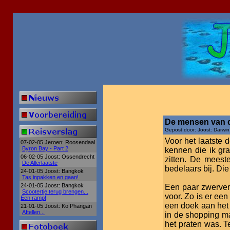
De mensen van d
Gepost door: Joost: Darwin
Voor het laatste
07-02-05 Jeroen: Roosendaal
Byron Bay - Part 2
kennen die ik gra
06-02-05 Joost: Ossendrecht
zitten. De meeste
De Allerlaatste
bedelaars bij. Die
24-01-05 Joost: Bangkok
Tas inpakken en gaan!
24-01-05 Joost: Bangkok
Een paar zwerver
Scootertje terug brengen...
voor. Zo is er een
Een ramp!
een doek aan het 
21-01-05 Joost: Ko Phangan
Aftellen...
in de shopping ma
het praten was. 