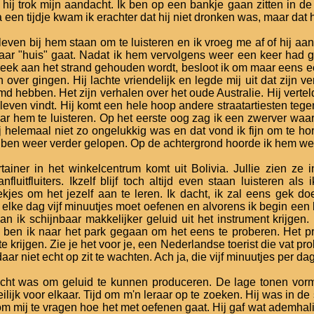
hij trok mijn aandacht. Ik ben op een bankje gaan zitten in d
 een tijdje kwam ik erachter dat hij niet dronken was, maar dat h
ven bij hem staan om te luisteren en ik vroeg me af of hij a
aar "huis" gaat. Nadat ik hem vervolgens weer een keer had g
eek aan het strand gehouden wordt, besloot ik om maar eens e
n over gingen. Hij lachte vriendelijk en legde mij uit dat zij
md hebben. Het zijn verhalen over het oude Australie. Hij vertelde
leven vindt. Hij komt een hele hoop andere straatartiesten tege
aar hem te luisteren. Op het eerste oog zag ik een zwerver w
hij helemaal niet zo ongelukkig was en dat vond ik fijn om te h
ben weer verder gelopen. Op de achtergrond hoorde ik hem we
ainer in het winkelcentrum komt uit Bolivia. Jullie zien ze 
nfluitfluiters. Ikzelf blijf toch altijd even staan luisteren 
ekjes om het jezelf aan te leren. Ik dacht, ik zal eens gek 
k elke dag vijf minuutjes moet oefenen en alvorens ik begin ee
n ik schijnbaar makkelijker geluid uit het instrument krijgen. 
 ben ik naar het park gegaan om het eens te proberen. Het pr
t te krijgen. Zie je het voor je, een Nederlandse toerist die vat pr
daar niet echt op zit te wachten. Ach ja, die vijf minuutjes per da
acht was om geluid te kunnen produceren. De lage tonen vo
lijk voor elkaar. Tijd om m'n leraar op te zoeken. Hij was in de
af om mij te vragen hoe het met oefenen gaat. Hij gaf wat ademh