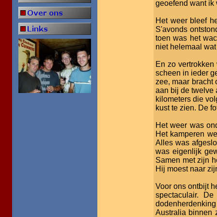
geoefend want ik 
Het weer bleef he
S'avonds ontstond
toen was het wac
niet helemaal wat
En zo vertrokken 
scheen in ieder g
zee, maar bracht
aan bij de twelve
kilometers die vol
kust te zien. De f
Het weer was ond
Het kamperen wer
Alles was afgeslo
was eigenlijk gew
Samen met zijn ho
Hij moest naar zi
Voor ons ontbijt
spectaculair. D
dodenherdenking 
Australia binnen z