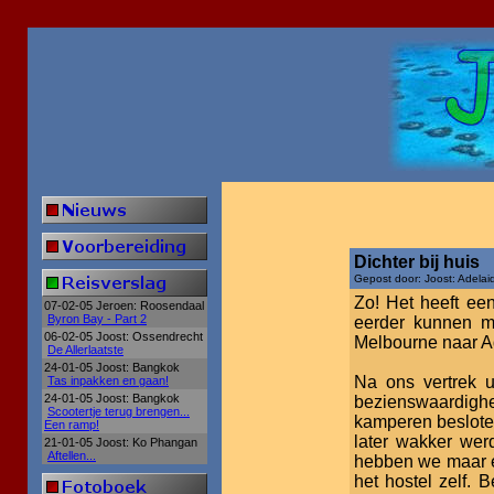
Dichter bij huis
Gepost door: Joost: Adelai
Zo! Het heeft ee
07-02-05 Jeroen: Roosendaal
Byron Bay - Part 2
eerder kunnen m
06-02-05 Joost: Ossendrecht
Melbourne naar A
De Allerlaatste
24-01-05 Joost: Bangkok
Na ons vertrek u
Tas inpakken en gaan!
24-01-05 Joost: Bangkok
bezienswaardighe
Scootertje terug brengen...
kamperen beslote
Een ramp!
later wakker we
21-01-05 Joost: Ko Phangan
Aftellen...
hebben we maar e
het hostel zelf. 