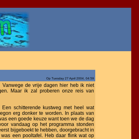
Op Tuesday 27 April 2004, 04:59
. Vanwege de vrije dagen hier heb ik niet
en. Maar ik zal proberen onze reis van
. Een schitterende kustweg met heel wat
gon erg donker te worden. In plaats van
 was een goede keuze want toen we de dag
 voor vandaag op het programma stonden
rst bijgeboekt te hebben, doorgebracht in
r was een pooltafel. Heb daar flink wat op