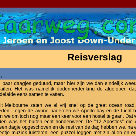
Reisverslag
de
n paar daagjes geduurd, maar hier zijn we dan eindelijk weer
ailen. Het was namelijk dodenherdenking de afgelopen dag
delaide eens samen te vatten.
it Melbourne zaten we al vrij snel op de great ocean road
den. Tegen de avond naderden we Apollo bay en de lucht be
n we om toch nog maar een keer voor een hostel te gaan. Dat
rden was het buiten echt hondenweer. De "12 Apostles" die
en dagje opgeschoven en de rest van de dag hebben we, na ee
Beetje muziek luisteren, een puzzel leggen met z'n allen en e