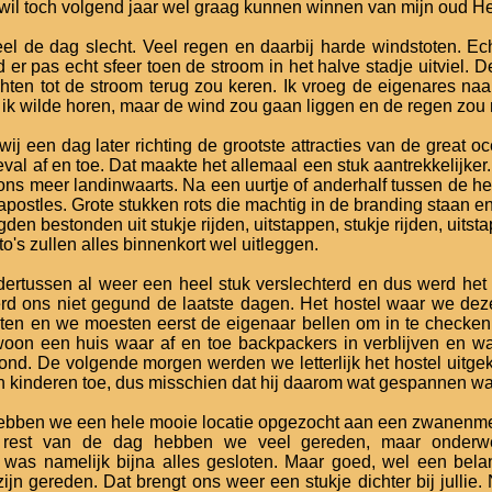
wil toch volgend jaar wel graag kunnen winnen van mijn oud H
el de dag slecht. Veel regen en daarbij harde windstoten. Ech
 er pas echt sfeer toen de stroom in het halve stadje uitviel.
hten tot de stroom terug zou keren. Ik vroeg de eigenares n
 ik wilde horen, maar de wind zou gaan liggen en de regen zou
wij een dag later richting de grootste attracties van de great o
eval af en toe. Dat maakte het allemaal een stuk aantrekkelijke
 ons meer landinwaarts. Na een uurtje of anderhalf tussen de
 apostles. Grote stukken rots die machtig in de branding staan e
gden bestonden uit stukje rijden, uitstappen, stukje rijden, uits
oto's zullen alles binnenkort wel uitleggen.
ertussen al weer een heel stuk verslechterd en dus werd het
d ons niet gegund de laatste dagen. Het hostel waar we deze
ten en we moesten eerst de eigenaar bellen om in te checken. H
oon een huis waar af en toe backpackers in verblijven en waar
nd. De volgende morgen werden we letterlijk het hostel uitgek
jn kinderen toe, dus misschien dat hij daarom wat gespannen was.
 hebben we een hele mooie locatie opgezocht aan een zwanenm
e rest van de dag hebben we veel gereden, maar onderw
was namelijk bijna alles gesloten. Maar goed, wel een bela
ijn gereden. Dat brengt ons weer een stukje dichter bij jullie.