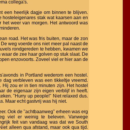
ema collega's.
t een heerlijk dagje om binnen te blijven.
 De hosteleigenares stak wat kaarsen aan en
aar het weer van morgen. Het antwoord was
 minderen.
cean road. Het was fris buiten, maar de zon
r. De weg voerde ons niet meer pal naast de
 heuvels rondgereden te hebben, kwamen we
n waar de zee haar golven op stuk slaat. De
tappen enzovoorts. Zoveel viel er hier aan de
 s'avonds in Portland wederom een hostel.
 dag verbleven was een tikkeltje vreemd.
ij zou er in tien minuten zijn. Het hostel
 de eigenaar zijn eigen verblijf in heeft.
eken. "Hurry up people!" Niet relaxed dus.
 Maar echt gastvrij was hij niet.
eer. Ook de "achtbaanweg" erheen was erg
eg viel er weinig te beleven. Vanwege
ngrijk feit van vandaag was dat we South
 Niet alleen qua afstand, maar ook qua tijd.