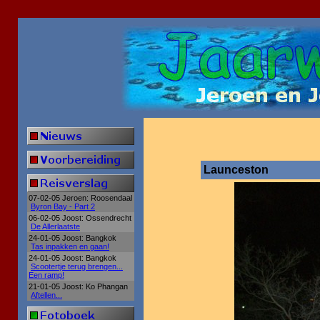
Launceston
07-02-05 Jeroen: Roosendaal
Byron Bay - Part 2
06-02-05 Joost: Ossendrecht
De Allerlaatste
24-01-05 Joost: Bangkok
Tas inpakken en gaan!
24-01-05 Joost: Bangkok
Scootertje terug brengen...
Een ramp!
21-01-05 Joost: Ko Phangan
Aftellen...