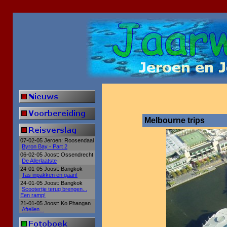
Melbourne trips
07-02-05 Jeroen: Roosendaal
Byron Bay - Part 2
06-02-05 Joost: Ossendrecht
De Allerlaatste
24-01-05 Joost: Bangkok
Tas inpakken en gaan!
24-01-05 Joost: Bangkok
Scootertje terug brengen...
Een ramp!
21-01-05 Joost: Ko Phangan
Aftellen...