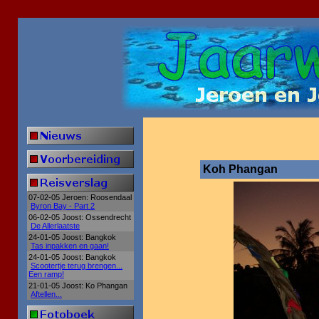
Koh Phangan
07-02-05 Jeroen: Roosendaal
Byron Bay - Part 2
06-02-05 Joost: Ossendrecht
De Allerlaatste
24-01-05 Joost: Bangkok
Tas inpakken en gaan!
24-01-05 Joost: Bangkok
Scootertje terug brengen...
Een ramp!
21-01-05 Joost: Ko Phangan
Aftellen...