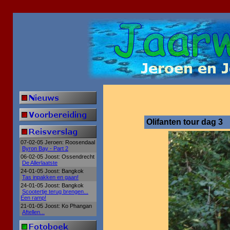
Olifanten tour dag 3
07-02-05 Jeroen: Roosendaal
Byron Bay - Part 2
06-02-05 Joost: Ossendrecht
De Allerlaatste
24-01-05 Joost: Bangkok
Tas inpakken en gaan!
24-01-05 Joost: Bangkok
Scootertje terug brengen...
Een ramp!
21-01-05 Joost: Ko Phangan
Aftellen...