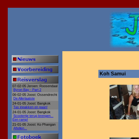
Koh Samui
07-02-05 Jeroen: Roosendaal
Byron Bay - Part 2
06-02-05 Joost: Ossendrecht
De Allerlaatste
24-01-05 Joost: Bangkok
Tas inpakken en gaan!
24-01-05 Joost: Bangkok
Scootertje terug brengen...
Een ramp!
21-01-05 Joost: Ko Phangan
Aftellen...