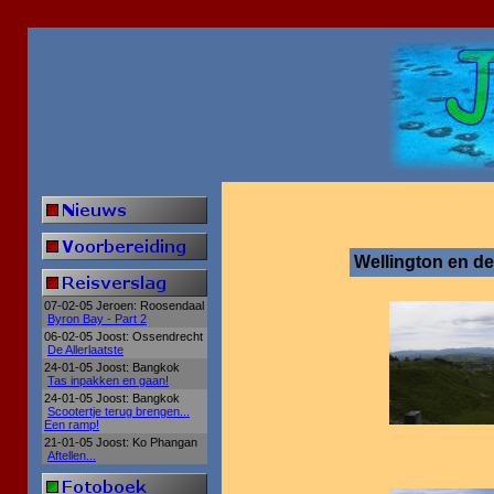
Wellington en d
07-02-05 Jeroen: Roosendaal
Byron Bay - Part 2
06-02-05 Joost: Ossendrecht
De Allerlaatste
24-01-05 Joost: Bangkok
Tas inpakken en gaan!
24-01-05 Joost: Bangkok
Scootertje terug brengen...
Een ramp!
21-01-05 Joost: Ko Phangan
Aftellen...