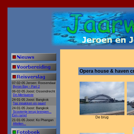
Opera house & haven c
07-02-05 Jeroen: Roosendaal
Byron Bay - Part 2
06-02-05 Joost: Ossendrecht
De Allerlaatste
24-01-05 Joost: Bangkok
Tas inpakken en gaan!
24-01-05 Joost: Bangkok
Scootertje terug brengen...
Een ramp!
De brug
21-01-05 Joost: Ko Phangan
Aftellen...