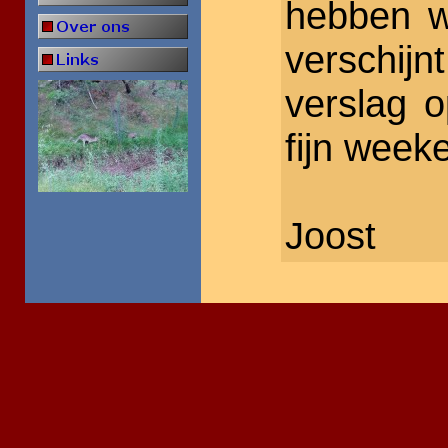
hebben w
verschij
verslag o
fijn week
Joost