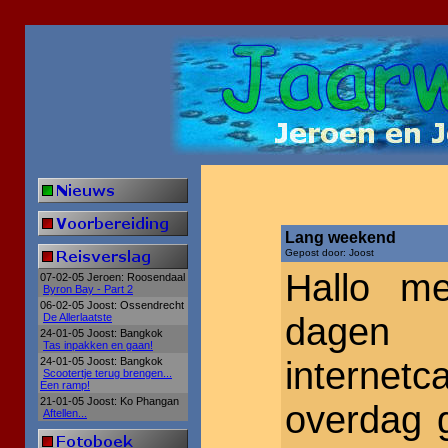
Lang weekend
Gepost door: Joost
Hallo m
07-02-05 Jeroen: Roosendaal
Byron Bay - Part 2
06-02-05 Joost: Ossendrecht
dagen 
De Allerlaatste
24-01-05 Joost: Bangkok
Tas inpakken en gaan!
interne
24-01-05 Joost: Bangkok
Scootertje terug brengen...
Een ramp!
21-01-05 Joost: Ko Phangan
overdag 
Aftellen...