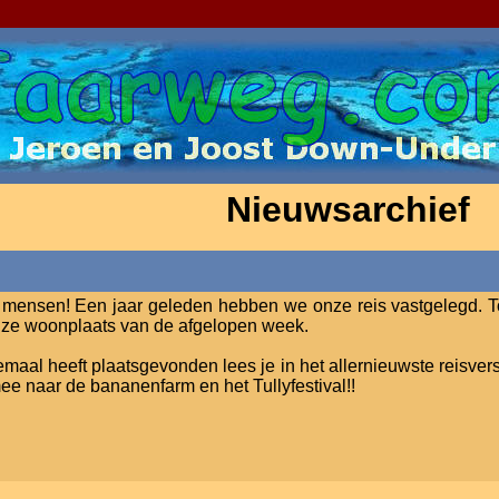
Nieuwsarchief
mensen! Een jaar geleden hebben we onze reis vastgelegd. Toe
onze woonplaats van de afgelopen week.
llemaal heeft plaatsgevonden lees je in het allernieuwste reisv
e naar de bananenfarm en het Tullyfestival!!