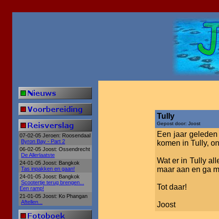
Tully
Gepost door: Joost
Een jaar geleden 
07-02-05 Jeroen: Roosendaal
Byron Bay - Part 2
komen in Tully, 
06-02-05 Joost: Ossendrecht
De Allerlaatste
Wat er in Tully a
24-01-05 Joost: Bangkok
maar aan en ga me
Tas inpakken en gaan!
24-01-05 Joost: Bangkok
Scootertje terug brengen...
Tot daar!
Een ramp!
21-01-05 Joost: Ko Phangan
Aftellen...
Joost