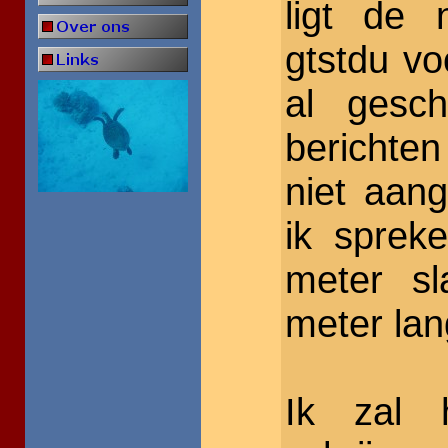
ligt de 
gtstdu voo
al gesch
berichte
niet aang
ik sprek
meter sl
meter lan
Ik zal 