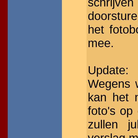
schrijv
doorsture
het fotob
mee.
Update:
Wegens w
kan het 
foto's op 
zullen j
verslag 