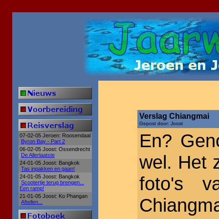
Verslag Chiangmai
Gepost door: Joost
En? Geno
07-02-05 Jeroen: Roosendaal
Byron Bay - Part 2
06-02-05 Joost: Ossendrecht
wel. Het 
De Allerlaatste
24-01-05 Joost: Bangkok
Tas inpakken en gaan!
foto's v
24-01-05 Joost: Bangkok
Scootertje terug brengen...
Een ramp!
21-01-05 Joost: Ko Phangan
Chiangma
Aftellen...