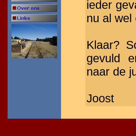
ieder gev
nu al wel
Klaar? S
gevuld 
naar de j
Joost