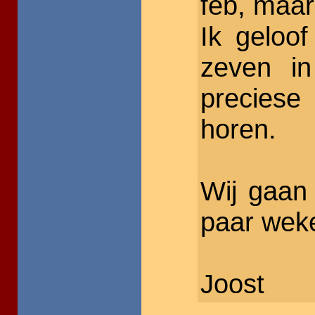
feb, maar
Ik geloof
zeven i
preciese t
horen.
Wij gaan 
paar wek
Joost