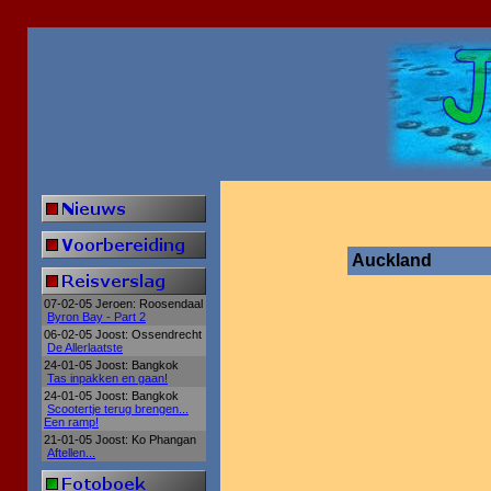
Auckland
07-02-05 Jeroen: Roosendaal
Byron Bay - Part 2
06-02-05 Joost: Ossendrecht
De Allerlaatste
24-01-05 Joost: Bangkok
Tas inpakken en gaan!
24-01-05 Joost: Bangkok
Scootertje terug brengen...
Een ramp!
21-01-05 Joost: Ko Phangan
Aftellen...